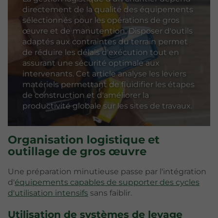
directement de la qualité des équipements
sélectionnés pour les opérations de gros
œuvre et de manutention. Disposer d'outils
adaptés aux contraintes du terrain permet
de réduire les délais d'exécution tout en
assurant une sécurité optimale aux
intervenants. Cet article analyse les leviers
matériels permettant de fluidifier les étapes
de construction et d'améliorer la
productivité globale sur les sites de travaux.
Organisation logistique et
outillage de gros œuvre
Une préparation minutieuse passe par l'intégration
d'
équipements capables de supporter des cycles
d'utilisation intensifs
sans faiblir.
Utilisation de systèmes de levage