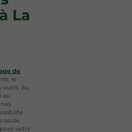
à La
lage de
te, le
 outils. Au
l au
ines
ssibilité
e seule
 pour votre