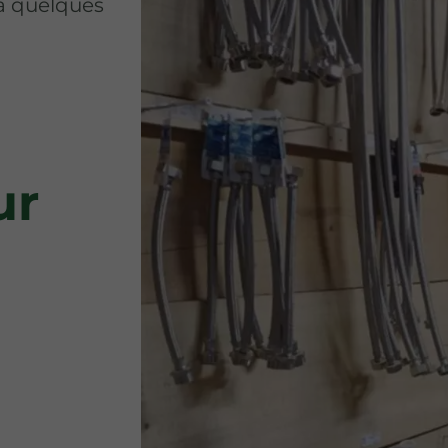
 quelques
ur