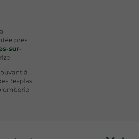
s
la
tée près
es-sur-
ize.
ouvant à
de-Besplas
plomberie