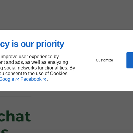
cy is our priority
n-sur-
 improve user experience by
Customize
nt and ads, as well as analyzing
 et de
ng social networks functionalities. By
you consent to the use of Cookies
Google
Facebook
.
chat
s