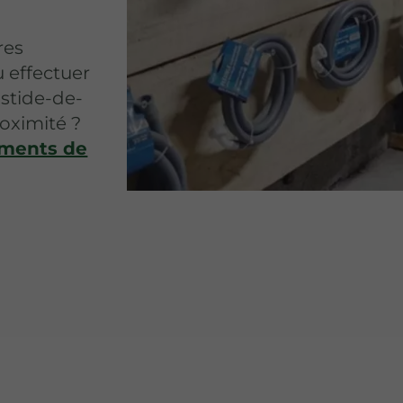
res
 effectuer
astide-de-
oximité ?
ments de