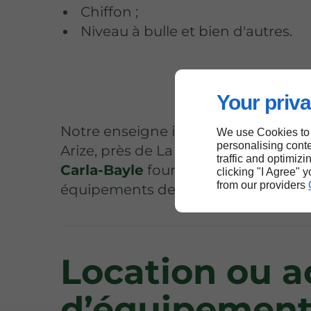
Chiffon ;
Niveau à bulle et bien d'autres.
Your priva
Notre enseigne installée à Daumaza
We use Cookies to
personalising conte
Arize, près de La Bastide-de-Besplas
traffic and optimizi
Carla-Bayle
fournit de nombreux
clicking "I Agree" 
from our providers
équipements de plomberie.
Location ou a
d’équipement